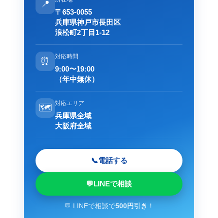
📍
〒653-0055
兵庫県神戸市長田区
浪松町2丁目1-12
対応時間
⏰
9:00〜19:00
（年中無休）
対応エリア
🗺️
兵庫県全域
大阪府全域
📞
電話する
💬
LINEで相談
💬 LINEで相談で
500円引き
！